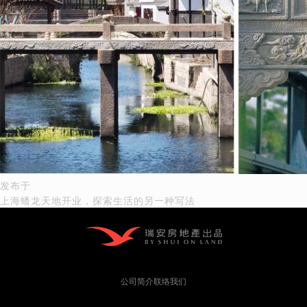
文
发布于
上海蟠龙天地开业，探索生活的另一种写法
章
导
航
公司简介
联络我们