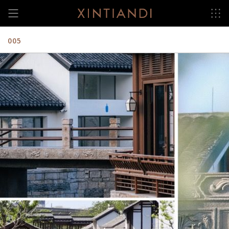
跳
至
内
容
005