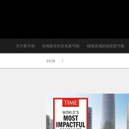
关于新天地
在地新生的文化新可能
碰撞灵感的创意新可能
2026
跳
至
内
容