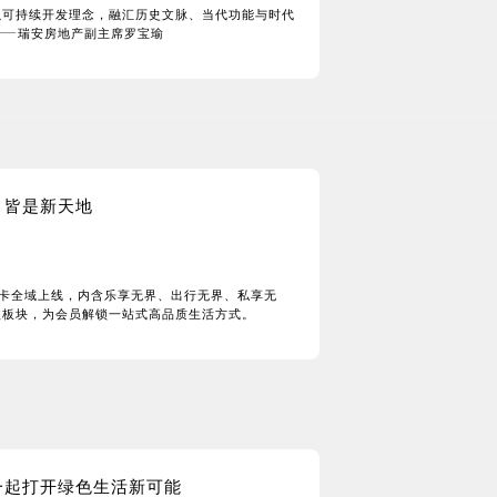
以可持续开发理念，融汇历史文脉、当代功能与时代
——瑞安房地产副主席罗宝瑜
，皆是新天地
天地黑金卡全域上线，内含乐享无界、出行无界、私享无
益板块，为会员解锁一站式高品质生活方式。
地一起打开绿色生活新可能