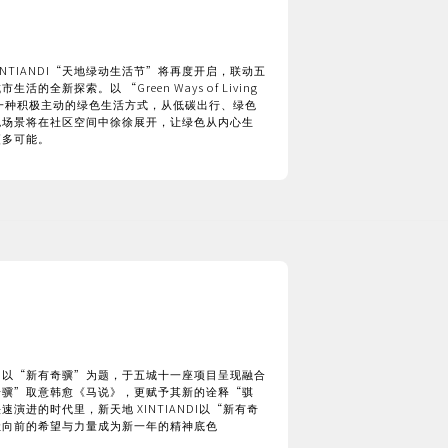
XINTIANDI“天地绿动生活节”将再度开启，联动五
全新探索。以 “Green Ways of Living
一种积极主动的绿色生活方式，从低碳出行、绿色
色场景将在社区空间中徐徐展开，让绿色从内心生
更多可能。
ANDI 以“新有奇骥”为题，于五城十一座项目呈现融合
奇骥”取意韩愈《马说》，更赋予其新的诠释“骐
演进的时代里，新天地 XINTIANDI以“新有奇
让向前的希望与力量成为新一年的精神底色