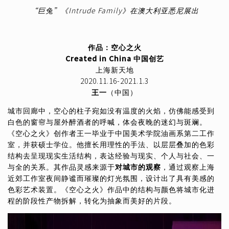
“巨兔”《Intrude Family》在澳大利亚悉尼展出
作品：空心之火
Created in China 中国创艺
上海新天地
2020.11.16-2021.1.3
王一
（中国）
城市回廊中，空心的柱子宛如没有温度的火焰，仿佛能感受到
白色的窗帘与屋外醉酒者的呼喊，体会夜晚的迷幻与斑斓。
《空心之火》创作者王一毕业于中国美术学院油画系第二工作
室，并获硕士学位。他擅长用理性的手法、以层层叠加的色彩
结构去呈现现实生活结构，表达经验与现实、个人与社会、一
与全的关系。其作品灵感来源于
对城市的观察
，通过观察上海
近郊工作室夜间静谧而璀璨的灯光氛围，设计出了具有美感的
色彩艺术装置。《空心之火》作品中的结构与颜色将城市化进
程的阶段性产物拆解，转化为抽象而美好的片段。