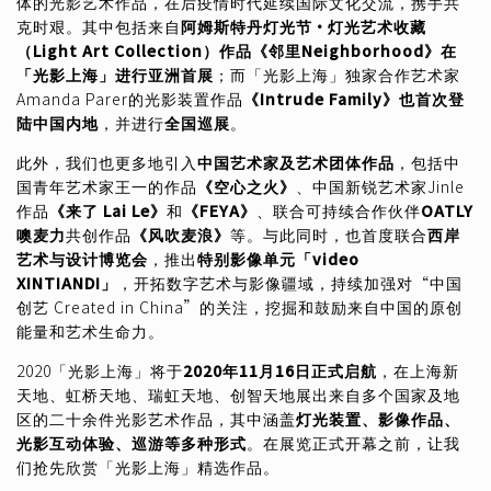
体的光影艺术作品，在后疫情时代延续国际文化交流，携手共
克时艰。其中包括来自
阿姆斯特丹灯光节·灯光艺术收藏
（Light Art Collection）作品《邻里Neighborhood》在
「光影上海」进行亚洲首展
；而「光影上海」独家合作艺术家
Amanda Parer的光影装置作品
《Intrude Family》也首次登
陆中国内地
，并进行
全国巡展
。
此外，我们也更多地引入
中国艺术家及艺术团体作品
，包括中
国青年艺术家王一的作品
《空心之火》
、中国新锐艺术家Jinle
作品
《来了 Lai Le》
和
《FEYA》
、联合可持续合作伙伴
OATLY
噢麦力
共创作品
《风吹麦浪》
等。与此同时，也首度联合
西岸
艺术与设计博览会
，推出
特别影像单元「video
XINTIANDI」
，开拓数字艺术与影像疆域，持续加强对“中国
创艺 Created in China”的关注，挖掘和鼓励来自中国的原创
能量和艺术生命力。
2020「光影上海」将于
2020年11月16日正式启航
，在上海新
天地、虹桥天地、瑞虹天地、创智天地展出来自多个国家及地
区的二十余件光影艺术作品，其中涵盖
灯光装置、影像作品、
光影互动体验、巡游等多种形式
。在展览正式开幕之前，让我
们抢先欣赏「光影上海」精选作品。