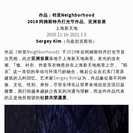
作品：邻里Neighborhood
2019 阿姆斯特丹灯光节作品、亚洲首展
上海新天地
2020.11.16-2021.1.3
Sergey Kim
（乌兹别克斯坦）
作品《邻里Neighborhood》于2019年在阿姆斯特丹灯光节首
次亮相，此次
亚洲首展
落地于上海新天地南里。发光的连衣
裙、T恤、衬衣、外套等衣物悬挂在上海新天地南里上空，“晾
衣”这一亲切的举动与环境巧妙融合，唤起公众在石库门里弄
建筑的儿时回忆。艺术家Sergey Kim认为，作品象征着不同种
族、文化、性别、身份，尽管全球化让世界各地信息交流日益
频繁，我们却越来越缺少真实的沟通与理解，而这件作品代表
的正是他所期望的
社群共荣愿景
。