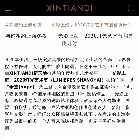
跳
至
内
容
与你相约上海冬夜，「光影上海」2020灯光艺术节启幕倒计时
与你相约上海冬夜，「光影上海」2020灯光艺术节启幕
倒计时
2020年伊始，一场突如其来的疫情打乱了生活的节奏，世界被
按下暂停键，人们的生活蒙上阴霾。在这不平凡的2020年末，
由
XINTIANDI新天地
打造的年度灯光艺术盛事——
「光影上
海」2020灯光艺术节（LUMIÈRES SHANGHAI）
如约而至，以
“希望(hope)”
为主题，向全球发起艺术作品征集Open Call,
共收获来自15个国家和地区的超过110件投稿作品。「光影上
海」希望通过高品质的光影艺术体验，鼓励每个人勾勒出“希
望”的形状，通过每一位艺术家和创作者创造迷人、梦幻、多
彩的光影艺术，呼吁公众怀揣希望回归线下，在寒冷的上海冬
夜为城市中的每一个人带来温暖和慰藉，再度与美好生活相
拥。