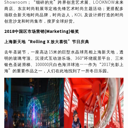
Showroom；“细碎的光”跨界创意艺术展、LOOKNOW未来
商店、东京时尚鞋展等定格先锋艺术时尚主题活动；更搭配多
场联合新天地时尚品牌，时尚达人，KOL 及设计师打造的时尚
创意沙龙和时尚集市，搜罗全球好货。
2018
中国区市场营销
(Marketing)
银奖
上海新天地
“Rolling X
放大喜悦
”
节日庆典
去年圣诞节，一座高达15米的巨型水晶球亮相上海新天地，透
明的玻璃穹顶、沉浸式互动游乐场、360°环绕观景平台、三米
银色圣诞滑梯、100000只白色海洋球池……作为“2017光影上
海”的重要作品之一，人们在此地找到了一所冬日乐园。