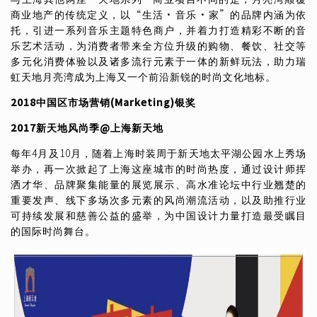
商业地产的传统定义，以
“
生活
·
音乐
·
家
”
的品牌内涵为依
托，引进一系列音乐主题特色商户，并着力打造精彩不断的音
乐艺术活动，为消费者带来全方位升级的购物、餐饮、社交等
多元化消费体验以及诸多流行元素于一体的新鲜玩法，助力瑞
虹天地月亮湾成为上海又一个前沿新锐的时尚文化地标。
2018
中国区市场营销
(Marketing)
银奖
2017
新天地风尚季
@
上海新天地
每年4月及10月，随着上海时装周于新天地太平湖公园水上秀场
举办，再一次掀起了上海这座城市的时尚热度，通过设计师挥
洒才华、品牌聚集能量的展览展示、高水准论坛中行业翘楚的
重要发声、线下多场次多元素的风尚潮流活动，以及助推行业
可持续发展和慈善公益的盛举，为中国设计力量打造最受瞩目
的国际时尚舞台。