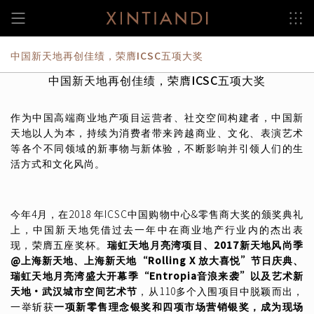
跳
至
内
容
中国新天地再创佳绩，荣膺ICSC五项大奖
中国新天地再创佳绩，荣膺ICSC五项大奖
作为中国高端商业地产项目运营者、社交空间构建者，中国新
天地以人为本，持续为消费者带来跨越商业、文化、表演艺术
等各个不同领域的新事物与新体验，不断影响并引领人们的生
活方式和文化风尚。
今年
4
月，在
2018
年
ICSC
中国购物中心
&
零售商大奖的颁奖典礼
上，中国新天地凭借过去一年中在商业地产行业内的杰出表
现，荣膺五座奖杯。
瑞虹天地月亮湾项目、
2017
新天地风尚季
@
上海新天地、上海新天地
“Rolling X
放大喜悦
”
节日庆典、
瑞虹天地月亮湾盛大开幕季
“Entropia
音浪来袭
”
以及艺术新
天地
•
武汉城市空间艺术节
，从
110
多个入围项目中脱颖而出，
一举斩获
一项新零售理念银奖和四项市场营销银奖，成为现场