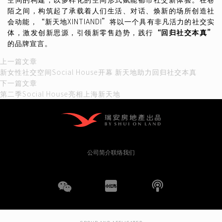
陌之间，构筑起了承载着人们生活、对话、焕新的场所创造社
会动能，“新天地XINTIANDI”将以一个具有非凡活力的社交实
体，激发创新思源，引领新零售趋势，践行
“
回归社交本真
”
的品牌宣言。
文
上
上一篇文章
一
新女性社交空间Social House开幕 新天地助力回归社交本真
章
篇
下
下一篇文章
文
一
第二季Social House亮相上海新天地
导
章：
篇
文
航
章：
公司简介
联络我们
WeChat
小
播
红
客