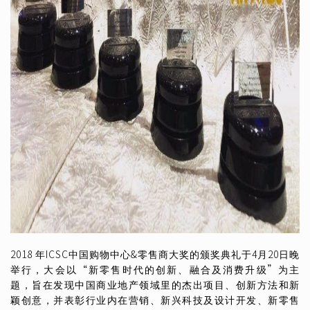
2018
年
ICSC
中国购物中心
&
零售商大奖的颁奖典礼于
4
月
20
日晚
举行，大会以
“
新零售时代的创新、融合及消费升级
”
为主
题，旨在发现中国商业地产领域里的杰出项目、创新方法和新
颖创意，并表彰行业内在营销、新兴科技及设计开发、新零售