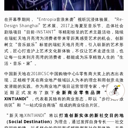
在开幕季期间，“Entropia音浪来袭”视听沉浸体验展、“Re-
Design Shanghai”艺术展、2017上海夏至音乐节、总体社会
剧场项目“目前-INSTANT”等精彩纷呈的艺术主题活动，陆续
在瑞虹天地月亮湾为消费者带来零距离感受艺术的机会。创新
树立“音乐娱乐”标签的瑞虹天地月亮湾，引入崭新的艺术形
式，匠心打造沪上艺术文化新体验，不仅让艺术走进生活，也
让每一位来到月亮湾的消费者，都能成为乐享精致人生的“生
活·音乐·家”。
中国新天地在2018ICSC中国购物中心&零售商大奖上的杰出表
现，正植根于其在商业地产领域以人为本的理念和用创意去激
发潜能的实践。作为商业地产项目运营管理专家，中国新天于
近期正式发布了旗下
全新商业零售品牌
“
新天地
XINTIANDI”
，代表着其独有的商业形态，即以“步行式开放
街区”和“一站式综合商场”组成的商业综合片区。
“新天地XINTIANDI”将以
打造创新实体的新社交目的地
（
Social Destination
）
为理念，通过发挥自身专长——社交
空间的构建，以多样化的空间形式赋能都市社交新体验。在巷