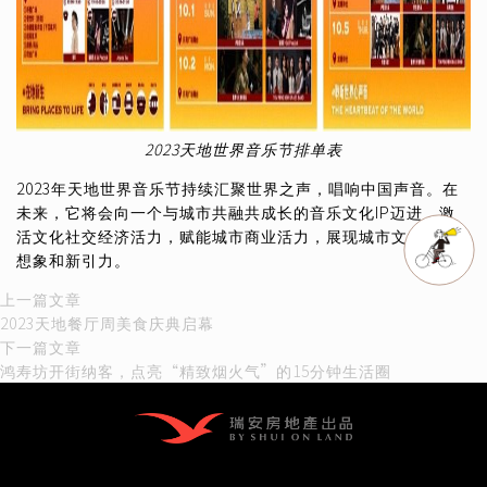
2023天地世界音乐节排单表
2023年天地世界音乐节持续汇聚世界之声，唱响中国声音。在
未来，它将会向一个与城市共融共成长的音乐文化IP迈进，激
活文化社交经济活力，赋能城市商业活力，展现城市文化的新
想象和新引力。
文
上
上一篇文章
一
2023天地餐厅周美食庆典启幕
章
篇
下
下一篇文章
文
一
鸿寿坊开街纳客，点亮“精致烟火气”的15分钟生活圈
导
章：
篇
文
航
章：