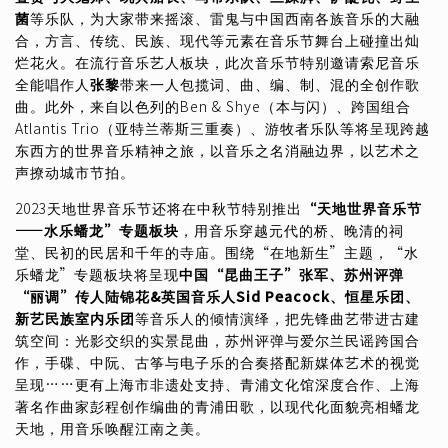
菌
等乐队，为大家带来摇滚、雷鬼与中国西南各族音乐的大融
合，方言、传统、民族、现代等元素在音乐节舞台上碰撞出灿
烂花火。在流行音乐艺人板块，此次音乐节特别邀请索尼音乐
全能唱作人
张黎
带来一人包揽词、曲、编、制、混的全创作歌
曲。此外，来自以色列的Ben & Shye（本与闪）、跨国组合
Atlantis Trio（亚特兰蒂斯三重奏）、游牧者乐队等将呈现跨越
东西方的世界音乐精神之旅，以音乐之名消融边界，以艺术之
声撩动城市节拍。
2023天地世界音乐节还将在中秋节特别推出
“天地世界音乐节
——水乐蟠龙”专题板块
，用音乐穿越元代的桥、晚清的祠
堂、民初的民居和千年的寺庙。围绕“在地新生”主题，“水
乐蟠龙”专题板块将呈现
中国“昆曲王子”张军、苏州评弹
“丽调”传人陆锦花&英国音乐人Sid Peacock、恒星乐团、
新艺民族室内乐团
等音乐人的倾情演绎，把先锋曲艺带进古建
筑空间：光影交织的实景昆曲，苏州评弹与爱尔兰民谣跨国合
作，手碟、中阮、古筝与电子乐的合奏搭配新媒体艺术的视觉
呈现……更有上海市非遗处支持、青浦文化馆深度合作、上海
著名作曲家彭程创作编曲的青浦田歌，以现代化面貌亮相蟠龙
天地，用音乐唤醒江南之美。