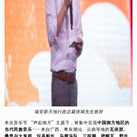
瑞安新天地行政总裁张斌先生致辞
本次音乐节 “声起南方”主题下，将集中呈现
中国南方地区的
当代民族音乐
——来自广西、粤东潮汕、云南等地的
瓦依那、
叠贵与大鬼师、玩具船长、马帮乐队、三跺脚、萨醍瓦、野生