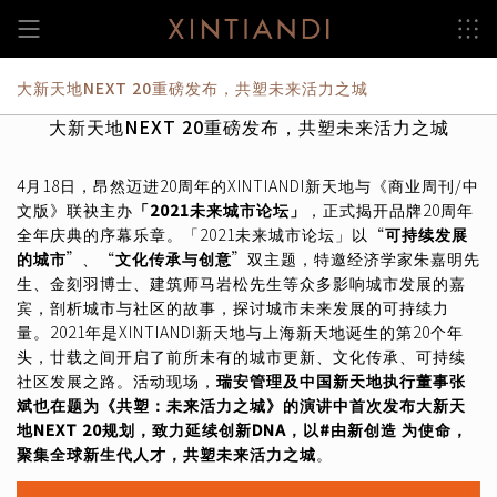
跳
至
内
容
大新天地NEXT 20重磅发布，共塑未来活力之城
大新天地NEXT 20重磅发布，共塑未来活力之城
4月18日，昂然迈进20周年的XINTIANDI新天地与《商业周刊/中
文版》联袂主办
「2021未来城市论坛」
，正式揭开品牌20周年
全年庆典的序幕乐章。「2021未来城市论坛」以“
可持续发展
的城市
”、“
文化传承与创意
”双主题，特邀经济学家朱嘉明先
生、金刻羽博士、建筑师马岩松先生等众多影响城市发展的嘉
宾，剖析城市与社区的故事，探讨城市未来发展的可持续力
量。2021年是XINTIANDI新天地与上海新天地诞生的第20个年
头，廿载之间开启了前所未有的城市更新、文化传承、可持续
社区发展之路。活动现场，
瑞安管理及中国新天地执行董事张
斌也在题为《共塑：未来活力之城》的演讲中首次发布大新天
地NEXT 20规划，致力延续创新DNA，以#由新创造 为使命，
聚集全球新生代人才，共塑未来活力之城
。