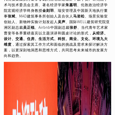
术与技术委员会主席、著名经济学家
朱嘉明
、伦敦政治经济学
院宏观经济学终身教授
金刻羽
、瑞安管理及中国新天地执行董
事
张斌
、MAD建筑事务所创始人及合伙人
马岩松
、场景实验室
创始人、新物种实验计划发起人
吴声
、国际WELL建筑研究院亚
洲区副总裁
吴正锐
、Airbnb中国副总裁
张舒
、当代青年艺术家
曹斐等各界重磅嘉宾以主题演讲和圆桌讨论的形式，
从经济、
设计、交通、住房、生活方式、科技、商业、文化、环境九大
维度
，通过探索其工作方式和面临的挑战及需求来探讨解决方
案，以更深刻地洞悉和思维方式，共同思考未来城市的发展方
向和趋势。