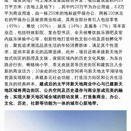
险、瑞安房地产与上海永业集团联合开发，项目建筑面积约39
万平方米（含地上及地下），其中约20万平为办公用途，8.8万
平为商业用途，由一栋250米的地标超甲级办公、两栋100米左
右的甲级办公及裙房商业组成。其商业部分将引入包括零售
（49%）、餐饮（30%）、娱乐（14%）及服务（7%）等丰富
业态，包括特效影院、复合型书店、全天候餐饮娱乐酒吧及室
内娱乐体验中心等，创新性地打造特色文创小街及原创孵化平
台，聚焦追求潮流品质生活的年轻消费群体，满足其个性需
求，提供丰富多元的品牌选择。此外，项目还将承接新天地开
放式街区的肌理及文脉，保留区域内的历史文化风貌，为东台
路步行街、喇格纳小学、章太炎故居等历史街区和建筑注入全
新的商业活力；10余处的社交活动空间将与新天地太平湖绿地
资源实现联动，承载多元社会功能，打造活力街区和公共生活
复兴的经典样本。
建成后的太平洋新天地商业中心与已建新天
地区域将周边街区、公共空间及历史遗存与商业形成完美的融
合，实现大新天地区域全域的联动发展，打造集商业、办公、
文化、历史、社群等功能为一体的城市心脏地带。