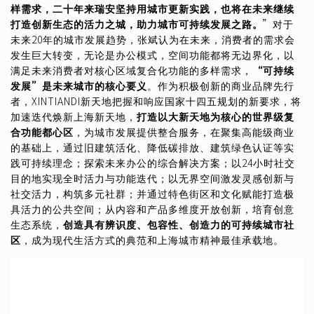
样需求，二十年来瑞安坚持用城市更新实践，也将在未来继续
打造创新生态的活力之城，助力城市可持续发展之路。
”对于
未来20年的城市发展趋势，张斌认为在未来，消费者的需求会
发生巨大转变，无论是办公模式，空间功能都将无边界化，以
满足未来消费者对核心区域复合化功能的多样需求，
“可持续
发展”是未来城市的核心要义
。作为积极创新的商业品牌先行
者，XINTIANDI新天地把握和响应国家十四五规划的新要求，将
加速迭代焕新上海新天地，
打造以大新天地为核心的世界级复
合功能都心区
，为城市发展提供整合服务，在聚集高能级商业
的基础上，通过旧建筑活化、降低碳排放、建筑绿色认证等实
践可持续理念；探索未来办公的综合解决方案；以24小时社交
目的地实现全时活力与功能迭代；以无界空间激发灵感创新与
社交活力，构筑多元社群；并通过特色街区和文化赋能打造极
具活力的公共空间；从内容和产品多维度开放创新，培育创意
生态系统，
创造具有辨识度、包容性、创造力的可持续城市社
区
，成为现代生活方式的典范和上海城市精神最佳承载地。