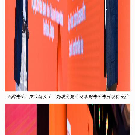
王鼐先生、罗宝瑜女士、刘波英先生及李剑先生先后致欢迎辞