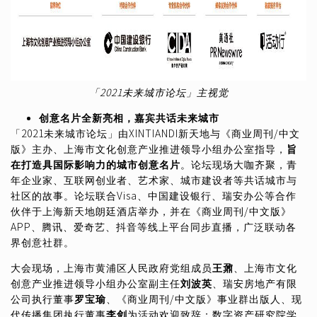
「2021未来城市论坛」主视觉
创意名片全新亮相，嘉宾共话未来城市
「2021未来城市论坛」由XINTIANDI新天地与《商业周刊/中文
版》主办、上海市文化创意产业推进领导小组办公室指导，
旨
在打造具国际影响力的城市创意名片
。论坛现场大咖齐聚，青
年企业家、互联网创业者、艺术家、城市建设者等共话城市与
社区的故事。论坛联合Visa、中国建设银行、瑞安办公等合作
伙伴于上海新天地朗廷酒店举办，并在《商业周刊/中文版》
APP、腾讯、爱奇艺、抖音等线上平台同步直播，广泛联动各
界创意社群。
大会现场，上海市黄浦区人民政府党组成员
王鼐
、上海市文化
创意产业推进领导小组办公室副主任
刘波英
、瑞安房地产有限
公司执行董事
罗宝瑜
、《商业周刊/中文版》事业群出版人、现
代传播集团执行董事
李剑
为活动欢迎致辞；数字资产研究院学