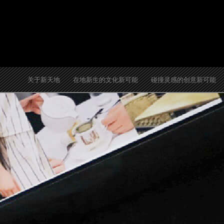
跳
至
内
容
关于新天地
在地新生的文化新可能
碰撞灵感的创意新可能