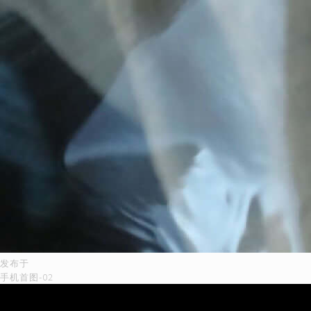
发布于
文
手机首图-02
章