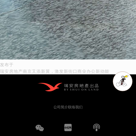
文
发布于
瑞安房地产南京又添新翼，激发新街口商业办公新动能
章
导
航
公司简介
联络我们