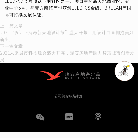
LEED-ND金牌预认证的社区之一。项目中的新天地商业区、企
业中心5号、与壹方南馆等也获颁LEED-CS金级、BREEAM等国
际可持续发展认证。
文
上
上一篇文章
一
2021“设计上海@新天地设计节”盛大开幕，用设计力量拥抱美好
章
篇
新生活
文
下
下一篇文章
导
章：
一
2021未来城市科技峰会盛大开幕，瑞安房地产助力智慧城市创新发
篇
展
航
文
章：
公司简介
联络我们
WeChat
小
播
红
客