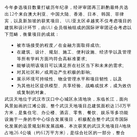
今年参选项目数量打破历年纪录，经评审团再三斟酌最终共选
出12个来自澳大利亚、中国大陆、香港、日本、韩国、菲律
宾，以及新加坡的获奖项目。 ULI亚太区卓越奖不仅考虑项目的
建筑和设计环节，由ULI 会员领袖组成的国际评审团还会考虑以
下范畴，衡量项目的成就：
被市场接受的程度／在金融方面取得成功;
在建筑、设计、规划、施工、便利设施、经济学以及管理
等所有学科方面均符合高标准要求;
能够说明该项目可以满足所在社区当下和未来的需求;
对其社区和／或周边产生积极的影响;
展示环境可持续性、物业管理水平和项目韧性，以及
为其他社区提供模型、共享经验、战略或技术，成为效仿
或复制的对象。
武汉天地位于武汉市汉口中心城区永清地块，东临长江，面向
风景如画的江滩公园。整个武汉天地项目总建筑面积达158万平
方米，是集住宅、办公楼、酒店、零售、餐饮、娱乐等多功能
设施于一身的市中心综合发展项目，积极配合整个武汉市国际
化发展的远景规划和发展战略。本次获奖的武汉天地项目A地块
占地26.4公顷（约61万平方米)，是综合社区的一部分，整合