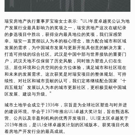
瑞安房地产执行董事罗宝瑜女士表示:“ULI年度卓越奖公认为地
产发展行业最具影响力的奖项之一，瑞安房地产这次在破纪录
的参选项目中胜出，获得业内最具地位的奖项，我们深感荣
幸。瑞安一直贯彻以人为本的核心理念，致力配合城市和区域
发展的需求，为中国城市发展与更新开拓具创意的解决方案，
打造可持续的综合社区。武汉是中国中部与世界接轨的重要门
户，武汉天地不仅保留了历史风貌，同时致力塑造人们在生
活、居住环境和公共空间的全方位体验，满足城市和社区现在
和未来的发展需求。这次获奖是对瑞安项目的整体规划、可持
续性、对社区和城市贡献的认可，我们定将继续配合国家‘十
四五规划’发展以人为本的城市更新社区，更积极贡献中国城
区发展、建设与升级。”
城市土地学会成立于1936年，宗旨是为全球社区塑造与时并进
的建设环境。学会于1979年推出ULI卓越大奖计划，旨在甄选私
营、公共以及非盈利机构的优秀开发项目。ULI亚太区卓越奖于
2019年推出，是ULI全球卓越奖计划的区域版本。获奖项目代表
着房地产开发行业的最高成就。