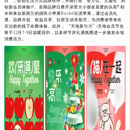
日”，联动生活方式品牌伙伴，升级打造“全方位、主题性”的
创新会员体验IP。首期品牌日携手深受大小朋友喜爱的乐高® 积
木和来自新西兰的国民小苹果Rockit乐淇苹果，通过会员礼
遇、品牌共创、权益共享、社群互动等形式，为消费者带来欢
乐治愈的线下欢聚体验。此外， “天地新引力”i天地会员节也
将于12月7-9日温暖回归，以多样节庆礼遇氛围进一步激发全域
消费活力。