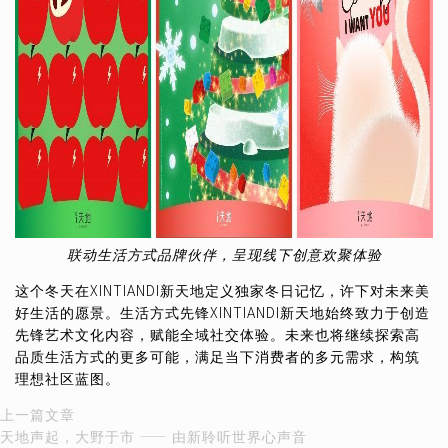
联动生活方式品牌伙伴，呈现线下创意欢聚体验
这个冬天在XINTIANDI新天地定义独家冬日记忆，许下对未来美
好生活的愿景。生活方式先锋XINTIANDI新天地始终致力于创造
先锋艺术文化内容，赋能全域社交体验。未来也将继续探索高
品质生活方式的更多可能，满足当下消费者的多元需求，构筑
理想社区蓝图。
文
上
上一篇文章
一
天地声起，大野于市 —— 由新聆听世界心声音