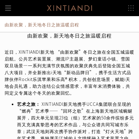
跳
至
内
容
由新欢聚，新天地冬日之旅温暖启程
由新欢聚，新天地冬日之旅温暖启程
近日，XINTIANDI新天地 “由新欢聚”冬日之旅在全国五城温暖
启航。公共艺术装置展、潮流IP主题展、梦幻童话小镇、雪国
双旦场景…一系列充满节庆氛围的欢聚庆典先后登陆全国五城
八大项目，并全新推出i天地“新动品牌日”，携手生活方式品
牌伙伴Rockit乐淇苹果和乐高® 积木，共创创意场景，赋能i天
地会员礼遇，助力连结公众情感需求，丰富年末消费体验，共
同定义专属这个冬天的欢聚回忆。
艺术之旅：
XINTIANDI新天地携手UCCA集团联合呈现的
“燃冉”艺术季——“回环之歌”在上海新天地区域蜿蜒
展开，四大单元呈现23位（组）艺术家的50余件缤纷多元
而又充满真挚思考的艺术作品，与公众谱共同写城市乐
章；武汉天地则再次携手协作派对，打造“灯火天地”跨
年艺术季，将独属于江城的人文情愫融入艺术装置之中，