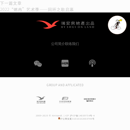
章
篇
下
下一篇文章
文
一
2022“燃冉”艺术季——回环之歌启幕
导
章：
篇
文
航
章：
公司简介
联络我们
WeChat
小
播
红
客
GROUP AND AFFLICATED
书
2009-2025 © Xintiandi. |
ICP 沪ICP备14039754号-4
沪公网安案31010102003766号