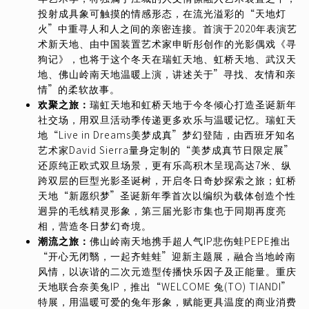
投射成具象可触摸的情感形态，在流光溢彩的“天地灯
火”中重寻人和人之间的亲密连接。首演于2020年表演艺
术新天地、由中国装置艺术家申昕彤创作的光影偶戏《寻
狗记》，也将于这个冬天在瑞虹天地、虹桥天地、武汉天
地、佛山岭南天地温暖上演，讲述关于”寻找、友情和亲
情”的柔软故事。
欢聚之旅：
瑞虹天地和虹桥天地于今冬倾心打造圣诞新年
社交场，用双旦活动季传递更多欢乐与温暖记忆。瑞虹天
地“Live in Dreams美梦成真”梦幻登陆，由西班牙知名
艺术家David Sierra量身定制的“美梦成真节日限定展”
还原纯正欧式双旦场景，更有乐高积木呈现高达7米、纵
跨双层的巨型光影圣诞树，开启冬日奇妙探索之旅；虹桥
天地“新愿织梦”圣诞新年季首次以编织为载体创造个性
迥异的毛线精灵形象，第三届光影市集也于同期再度亮
相，营造冬日梦幻奇境。
潮流之旅：
佛山岭南天地携手超人气IP悲伤蛙PEPE推出
“开心无闭翳，一起齐蛙蛙”迎新主题展，融合当地岭南
风情，以诙谐的二次元造型传播快乐因子及正能量。重庆
天地联合奈美兔IP，推出“WELCOME 兔(TO) TIANDI”
特展，用温暖可爱的兔年形象，赋能更具温度的商业消费