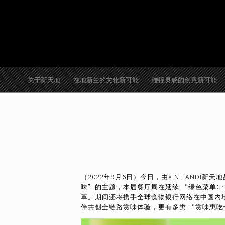
跳
至
内
容
关于新天地
在地新生的文化新可能
碰撞灵感的创意新可能
（2022年9月6日）今日，由XINTIAN
味”的主题，本届餐厅周在延续 “绿色菜单Gre
革。期间还将携手全球食物银行网络在中国内地唯
伴共创全链路赏味体验，更有多类 “赏味惠