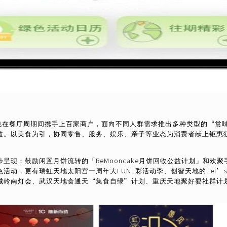
新天地也在餐厅周期间携手上百家商户，面向不同人群需求推出多种类型的“
益。以美食为引，协同零售、服务、娱乐、亲子等业态为消费者献上钜惠
呈现：鼓励闲置月饼流转的「ReMooncake月饼回收公益计划」和欢
动，更有瑞虹天地太阳宫一周年大FUN1彩活动季、创智天地的Let’s
城岭南灯会、武汉天地食通天“集食自绿”计划、重庆天地聚好耍社群计