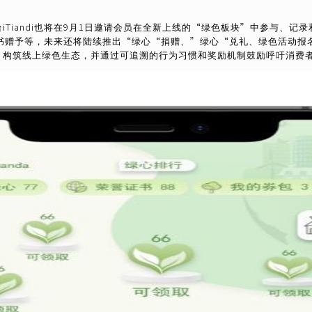
平台iTiandi也将在9月1日邀请会员在全新上线的“绿色板块”中参与
书赠予等，未来还将陆续推出“绿心“捐赠、”绿心“兑礼、绿色活动报
费场景，构筑线上绿色生态，并通过可追溯的行为习惯和奖励机制鼓励呼吁消