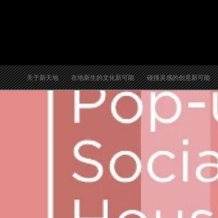
跳
至
内
容
关于新天地
在地新生的文化新可能
碰撞灵感的创意新可能