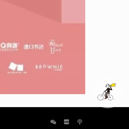
WeChat
小
播