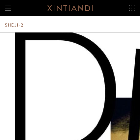
跳
至
内
容
SHEJI-2