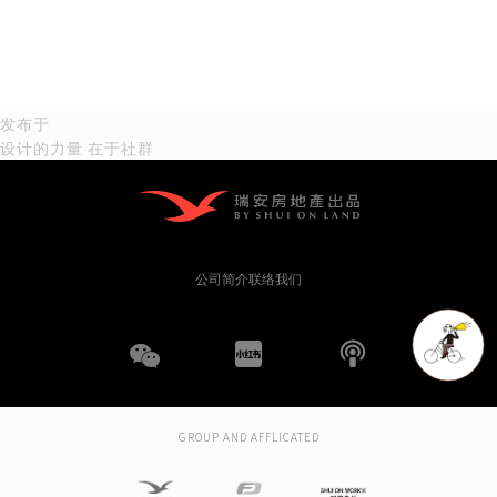
文
发布于
设计的力量 在于社群
章
导
航
公司简介
联络我们
WeChat
小
播
红
客
GROUP AND AFFLICATED
书