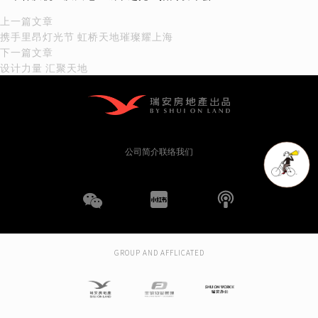
文
上
上一篇文章
一
携手里昂灯光节 虹桥天地璀璨耀上海
章
篇
下
下一篇文章
文
一
设计力量 汇聚天地
导
章：
篇
文
航
章：
公司简介
联络我们
WeChat
小
播
红
客
GROUP AND AFFLICATED
书