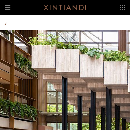
跳
至
内
容
3