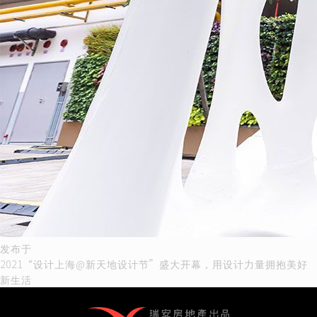
文
发布于
2021“设计上海@新天地设计节”盛大开幕，用设计力量拥抱美好
章
新生活
导