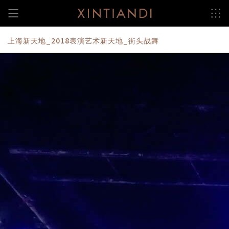
跳
至
内
容
上海新天地_2018表演艺术新天地_街头战舞