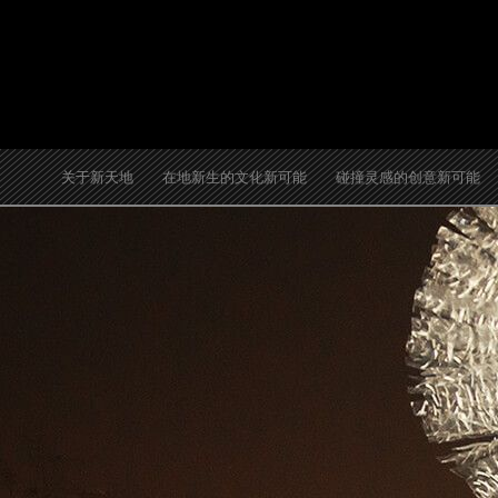
跳
至
内
容
关于新天地
在地新生的文化新可能
碰撞灵感的创意新可能