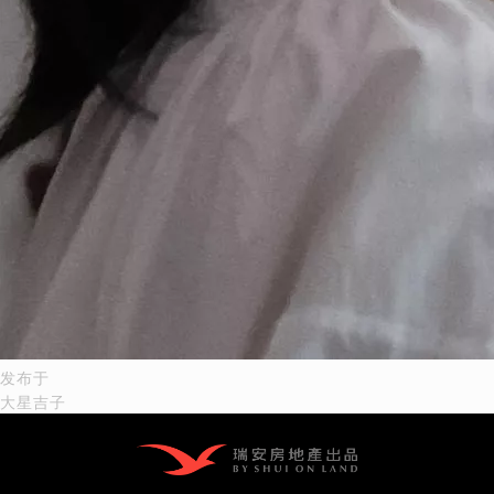
文
发布于
大星吉子
章
导