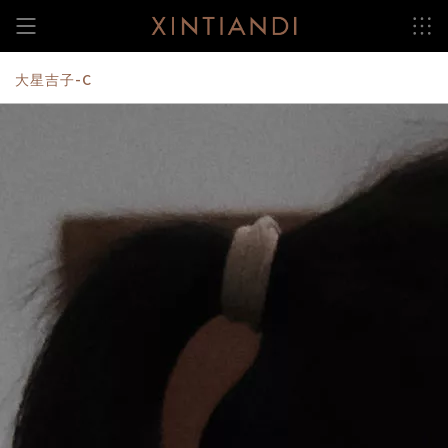
跳
至
内
容
大星吉子-C