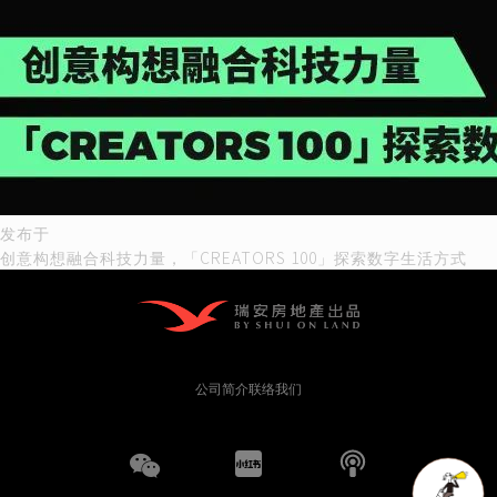
文
发布于
创意构想融合科技力量，「CREATORS 100」探索数字生活方式
章
导
航
公司简介
联络我们