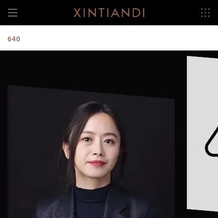
跳
至
内
容
640