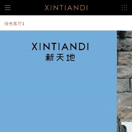
跳
至
内
容
绿色客厅1