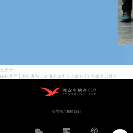
文
发布于
绿色客厅 | 边捡边跑，这项运动为什么能在4年间席卷16城？
章
导
航
公司简介
联络我们