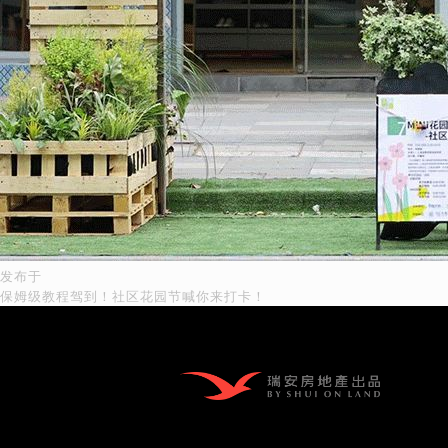
发布于
文
保姆级教程驾到！社区花园节喊你来打卡！
章
导
航