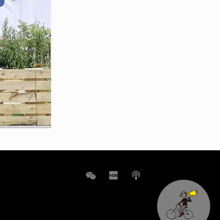
WeChat
小
播
红
客
书