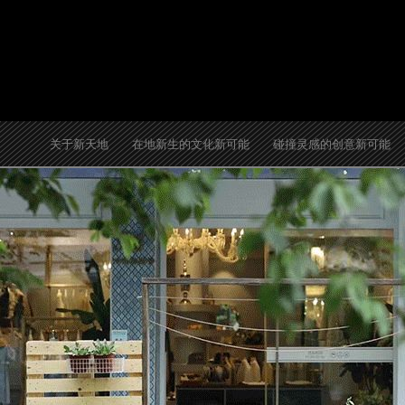
跳
至
内
容
关于新天地
在地新生的文化新可能
碰撞灵感的创意新可能