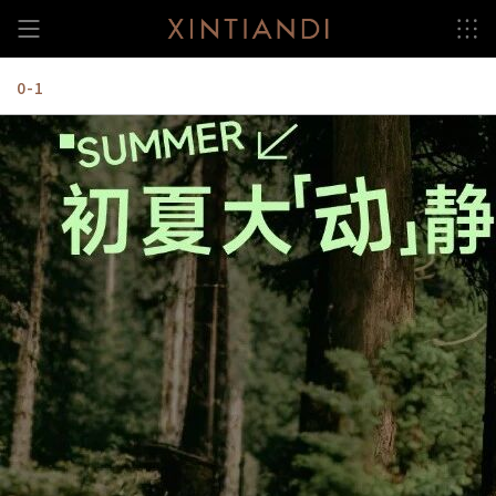
跳
至
内
容
0-1