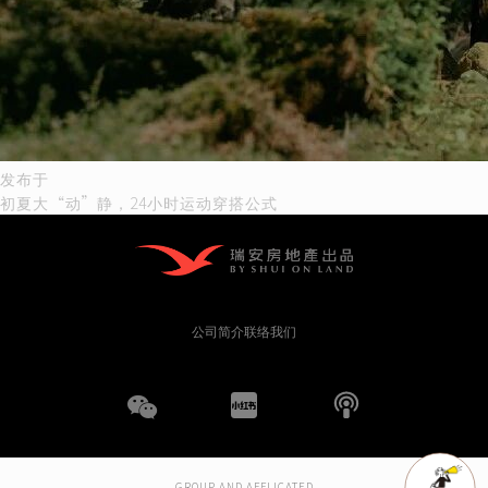
文
发布于
初夏大“动”静，24小时运动穿搭公式
章
导
航
公司简介
联络我们
WeChat
小
播
红
客
GROUP AND AFFLICATED