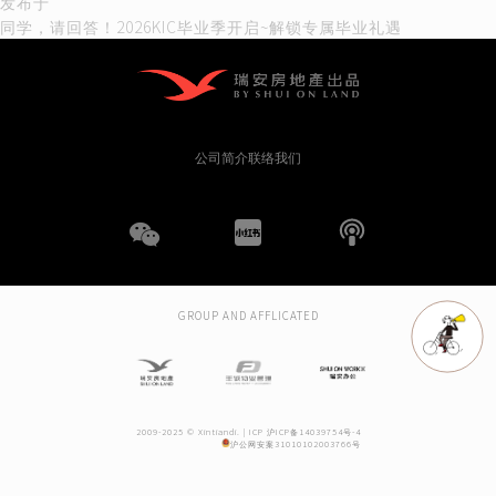
文
发布于
同学，请回答！2026KIC毕业季开启~解锁专属毕业礼遇
章
导
航
公司简介
联络我们
WeChat
小
播
红
客
GROUP AND AFFLICATED
书
2009-2025 © Xintiandi. |
ICP 沪ICP备14039754号-4
沪公网安案31010102003766号