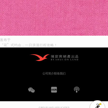
文
发布于
“花”式约会，一日浪漫行程攻略！
章
导
航
公司简介
联络我们
WeChat
小
播
红
客
GROUP AND AFFLICATED