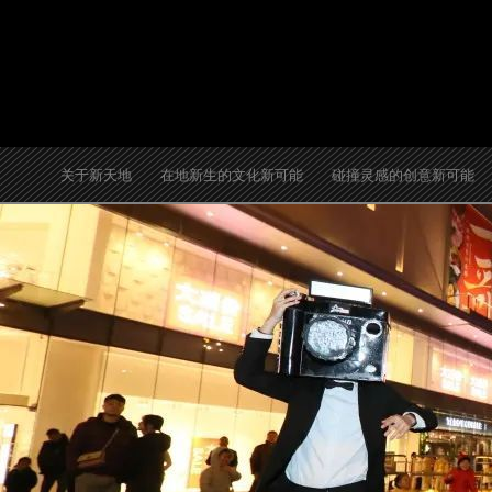
跳
至
内
容
关于新天地
在地新生的文化新可能
碰撞灵感的创意新可能