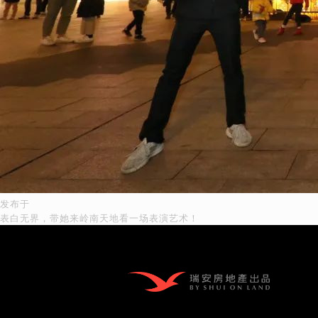
发布于
文
表白无界，带她来岭南天地看一场表演艺术！
章
导