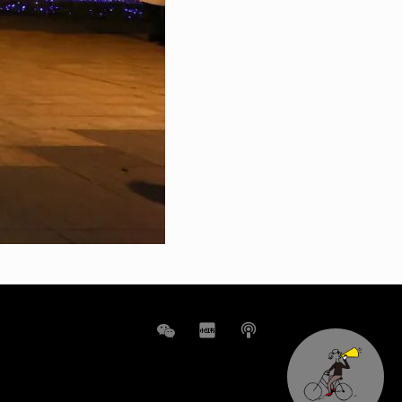
WeChat
小
播
红
客
书