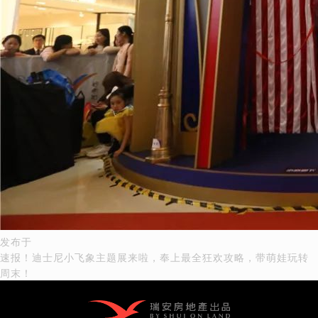
文
发布于
速报！迪士尼小飞象主题展来啦，奉上最全狂欢攻略，带萌娃玩转
章
周末！
导