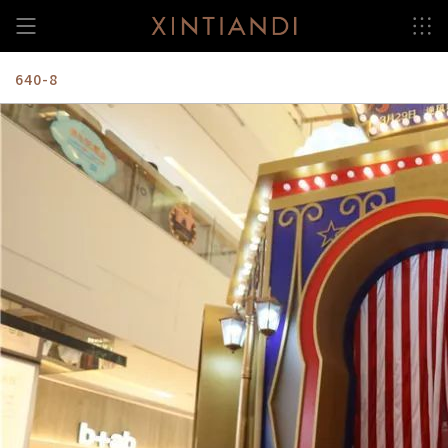
跳
至
内
容
640-8