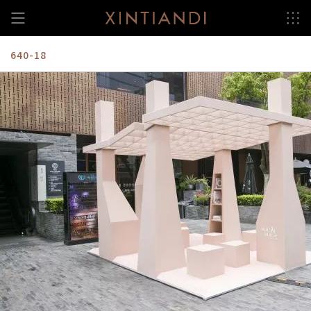
跳
至
内
容
640-18