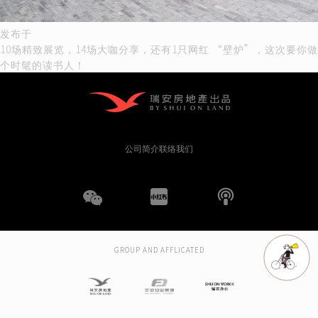
文
发布于
10场精致展览，14场大咖分享，还有1只网红 “壁炉”，这次要你做
章
个时髦的读书人！
导
航
公司简介
联络我们
WeChat
小
播
红
客
GROUP AND AFFLICATED
书