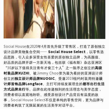
Social House在2020年4月首先升级了零售区，打造了原创独立
设计品牌美物集合空间——
Social House Select
，以零售选
品思路，引入众多深受女性喜爱的原创独立品牌，为高颜值、
好品质的品牌开辟一方新天地，包括获《福布斯》杂志亚洲区
“30岁以下值得关注青年才俊三十人”之一陈序之创立的
高级
时装品牌XUZHI
、被Jimmy Choo誉为最为看好的亚洲设计师
创立的
独立设计师品牌NUOGIC
、受邀2019纽约时装周特邀
设
计师首饰品牌Longface
、主打可持续发展理念的
都市出行生活
方式品牌未行
等。品牌在此传递独到的生活理念与美学态度，
消费者得以直观地聆听、感受原创设计产品背后有温度的故
事，Social House Select不仅是单纯的零售空间，更为品牌与
消费者构筑了无限延展的生活美学对话平台。