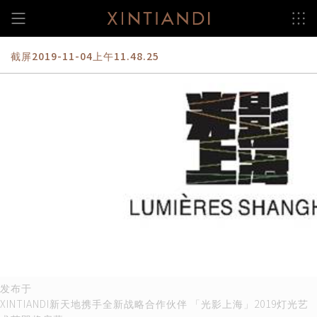
跳
至
内
容
截屏2019-11-04上午11.48.25
文
发布于
XINTIANDI新天地携手全新战略合作伙伴 「光影上海」2019灯光艺