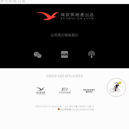
章
术节即将启幕
导
航
公司简介
联络我们
WeChat
小
播
红
客
GROUP AND AFFLICATED
书
2009-2025 © Xintiandi. |
ICP 沪ICP备14039754号-4
沪公网安案31010102003766号