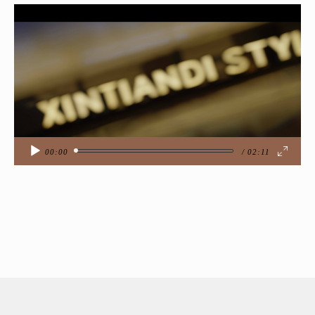
视
频
播
放
器
00:00
02:11