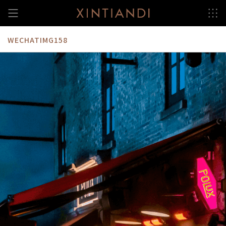
跳
至
内
容
WECHATIMG158