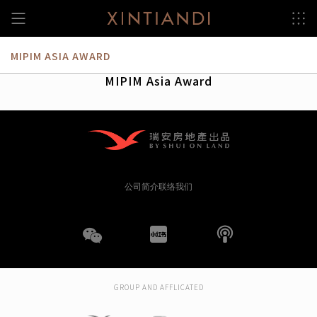
跳
至
内
容
MIPIM ASIA AWARD
MIPIM Asia Award
公司简介
联络我们
WeChat
小
播
红
客
GROUP AND AFFLICATED
书