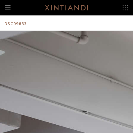
跳
至
内
容
DSC09683