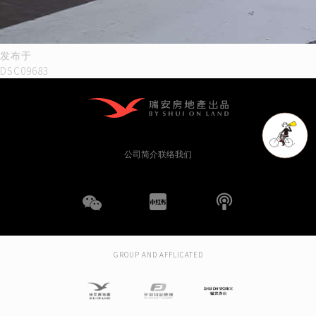
文
发布于
DSC09683
章
导
航
公司简介
联络我们
WeChat
小
播
红
客
GROUP AND AFFLICATED
书