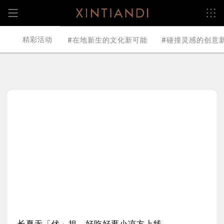
跳
至
内
容
精彩活动
在地新生的文化新可能
碰撞灵感的创意
长夏无「伏」担，好吃好逛小凉方上线