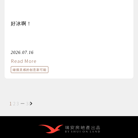
好冰啊！
2026.07.16
Read More
碰撞灵感的创意新可能
文
1
2
3
…
38
章
分