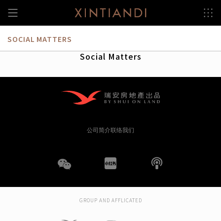
跳
至
内
容
SOCIAL MATTERS
Social Matters
公司简介
联络我们
WeChat
小
播
红
客
GROUP AND AFFLICATED
书