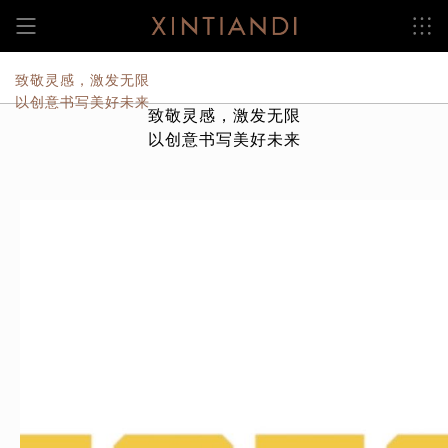
跳
至
内
容
致敬灵感，激发无限
以创意书写美好未来
致敬灵感，激发无限
以创意书写美好未来
视
频
播
放
器