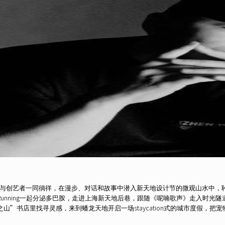
与创艺者一同徜徉，在漫步、对话和故事中潜入新天地设计节的微观山水中，
unning一起分泌多巴胺，走进上海新天地后巷，跟随《呢喃歌声》走入时光隧道，重回过
山”书店里找寻灵感，来到蟠龙天地开启一场staycation式的城市度假，