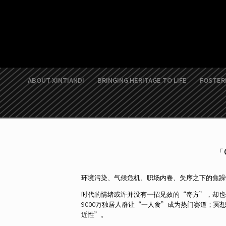
Skip
to
content
ABOUT XINTIANDI
BRINGING HERITAGE TO LIFE
FOSTERI
「
环境污染、气候危机、职场内卷、失序之下的焦躁情绪
时代的情绪或许并没有一招见效的“奇方”，却也催
9000万独居人群让“一人食”成为热门赛道；
近性”。