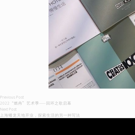
Previous
Previous Post
Post
post:
2022“燃冉”艺术季——回环之歌启幕
Next
Next Post
navigation
post:
上海蟠龙天地开业，探索生活的另一种写法