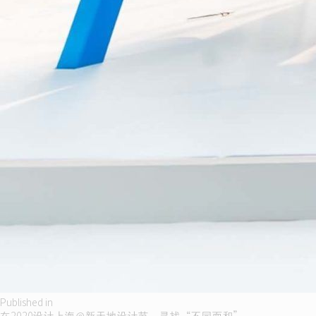
Post
Published in
在2020设计上海@新天地设计节，寻找“不同而和”