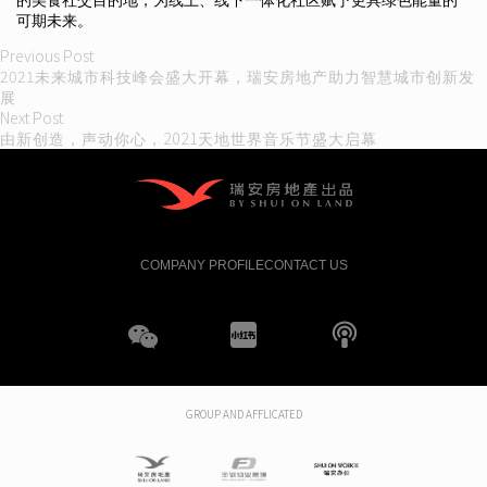
可期未来。
Post
Previous
Previous Post
post:
2021未来城市科技峰会盛大开幕，瑞安房地产助力智慧城市创新发
navigation
展
Next
Next Post
post:
由新创造，声动你心，2021天地世界音乐节盛大启幕
COMPANY PROFILE
CONTACT US
WeChat
XHS
boke
GROUP AND AFFLICATED