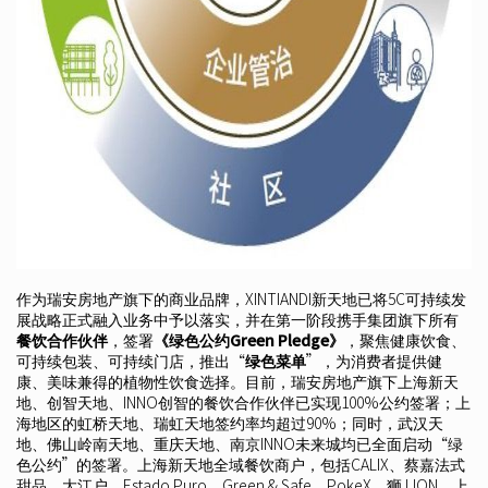
作为瑞安房地产旗下的商业品牌，XINTIANDI新天地已将5C可持续发
展战略正式融入业务中予以落实，并在第一阶段携手集团旗下所有
餐饮合作伙伴
，签署
《绿色公约Green Pledge》
，聚焦健康饮食、
可持续包装、可持续门店，推出“
绿色菜单
”，为消费者提供健
康、美味兼得的植物性饮食选择。目前，瑞安房地产旗下上海新天
地、创智天地、INNO创智的餐饮合作伙伴已实现100%公约签署；上
海地区的虹桥天地、瑞虹天地签约率均超过90%；同时，武汉天
地、佛山岭南天地、重庆天地、南京INNO未来城均已全面启动“绿
色公约”的签署。上海新天地全域餐饮商户，包括CALIX、蔡嘉法式
甜品、大江户、Estado Puro、Green & Safe、PokeX、狮 LION、上