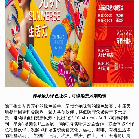
跨界聚力绿色社群，可续消费风潮渐臻
除了推出别具匠心的绿色菜单、呈献惊艳味蕾的绿色飨宴，本届天
地餐厅周更积极跨界，聚力共创伙伴，将低碳理念渗透于多元场
景，引领绿色消费新风潮：推出1份SOCIAL newsPAPER可持续特
刊，举办2场美食IP主题展、6场可持续环保公益合作，联合30多个绿
色社群伙伴，发起60多场围绕美食文化、运动、咖啡、有机生活等
的社群活动，“空降”上海、武汉、重庆、佛山。2021天地餐厅周