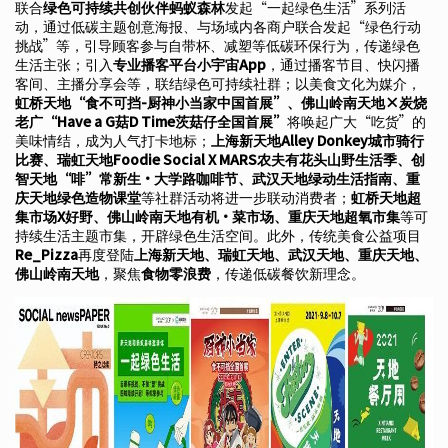
联合
绿色可持续共创伙伴蚂蚁森林
发起“一起绿色生活”系列活
动，通过低碳主题创意海报、与场域内各商户联合发起“绿色行动
挑战”等，引导顾客参与自带杯、减塑等低碳环保行为，传递绿色
生活主张；引入
专业播客平台小宇宙App
，通过播客节目、快闪播
客间、主播分享会等，联结绿色可持续社群；以美食文化为媒介，
虹桥天地“食不可挡-厨神小当家中国首展”、佛山岭南天地×炭烧
老广“Have a G菇D Time茨菇仔全国首展”
将唤起广大“吃货”的
美味情结，成为人气打卡地标；
上海新天地Alley Donkey城市骑行
比赛、瑞虹天地Foodie Social X MARS农夫有花头山野生活季、创
智天地“啡”常新生·大学路咖啡节、武汉天地绿动生活指南、重
庆天地绿色造物课堂
等社群活动将进一步联动消费者；
虹桥天地超
集市场X好野、佛山岭南天地有机·菜市场、重庆天地超氧市集
等可
持续生活主题市集，开辟绿色生活空间。此外，传统美食公益项目
Re_Pizza
再度登陆
上海新天地、瑞虹天地、武汉天地、重庆天地、
佛山岭南天地
，聚焦
食物零浪费
，传递低碳餐饮新理念。