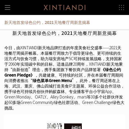
Skip
to
content
新天地首发绿色公约，2021天地餐厅周新意揭幕
新天地首发绿色公约，2021天地餐厅周新意揭幕
今日，由XINTIANDI新天地品牌打造的年度美食社交盛事——2021天
地餐厅周揭开帷幕。本届餐厅周致力于倡导更绿色、更可持续的生
活方式与饮食习惯，助力瑞安房地产5C可持续发展战略，支持国家
于2060年实现碳中和的目标。适逢品牌20周年，XINTIANDI新天地秉
持“由新创造”理念，携手集团旗下餐饮商户品牌签署
《绿色公约
Green Pledge》
，共建健康、可持续的社区，并在本届餐厅周期间
向消费者推出“
绿色菜单Green Menu
”。此外，餐厅周还将在上
海、武汉、重庆、佛山四城打造美食IP主题展、环保公益合作活动，
携手绿色可持续共创伙伴蚂蚁森林、专业播客平台小宇宙App、
Green Monday、OATLY、Alley Donkey、mars等30多个社群伙伴发
起60多场Green Community绿色社群活动、Green Challenge绿色大
挑战。