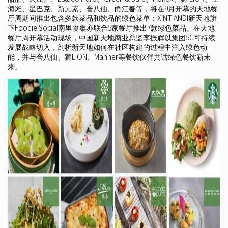
海滩、星巴克、新元素、誉八仙、甬江春等，将在9月开幕的天地餐
厅周期间推出包含多款菜品和饮品的绿色菜单；XINTIANDI新天地旗
下Foodie Social南里食集亦联合5家餐厅推出7款绿色菜品。在天地
餐厅周开幕活动现场，中国新天地商业总监李振辉以集团5C可持续
发展战略切入，剖析新天地如何在社区构建的过程中注入绿色动
能，并与誉八仙、狮LION、Manner等餐饮伙伴共话绿色餐饮新未
来。