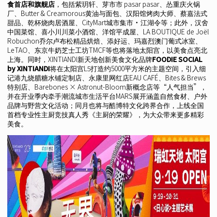
食首店和旗舰店
，包括紫玥轩、芽市市 pasar pasar、怂重庆火锅
厂、Butter & Creamorous黄油与面包、汉阳馆烤肉大师、蔡嘉法式
甜品、乾杯烧肉居酒屋、CityMart城市集市·江湖令等；此外，汉舍
中国菜馆、喜小川川菜小酒馆、洋馆平成屋、LA BOUTIQUE de Joël
Robuchon乔尔卢布松精品烘焙、添好运、玛嘉烈澳门葡式冰室、
LeTAO、东京牛奶芝士工坊TMCF等也将落地太阳宫，以美食点亮北
上海。同时，XINTIANDI新天地创新美食文化品牌
FOODIE SOCIAL
by XINTIANDI
将在太阳宫L5打造约5000平方米的主题空间，引入细
记港九烧腊糖水铺定制店、永康里网红店EAU CAFÉ、Bites & Brews
特别店、Barebones × Astronut-Bloom新概念店等“人气担当”，
并在开业季内牵手潮流城市生活平台MARS展开涵盖自然食材、户外
品牌与野营文化活动；同月也将与酷博特文化跨界合作，上线全国
首档专业性主厨竞技真人秀《主厨的荣耀》，为大众带来更多精彩
美食。