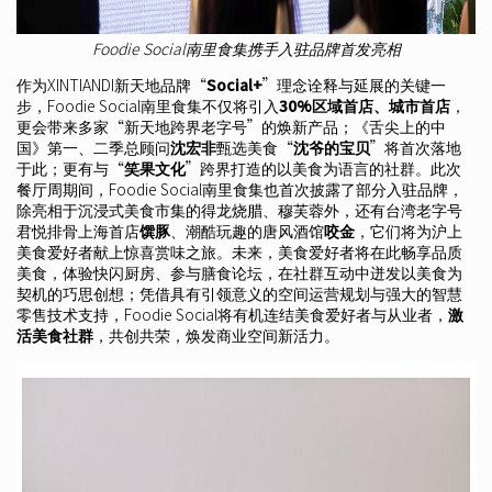
Foodie Social南里食集携手入驻品牌首发亮相
作为XINTIANDI新天地品牌“
Social+
”理念诠释与延展的关键一
步，Foodie Social南里食集不仅将引入
30%区域首店、城市首店
，
更会带来多家“新天地跨界老字号”的焕新产品；《舌尖上的中
国》第一、二季总顾问
沈宏非
甄选美食“
沈爷的宝贝
”将首次落地
于此；更有与“
笑果文化
”跨界打造的以美食为语言的社群。此次
餐厅周期间，Foodie Social南里食集也首次披露了部分入驻品牌，
除亮相于沉浸式美食市集的得龙烧腊、穆芙蓉外，还有台湾老字号
君悦排骨上海首店
馔豚
、潮酷玩趣的唐风酒馆
咬金
，它们将为沪上
美食爱好者献上惊喜赏味之旅。未来，美食爱好者将在此畅享品质
美食，体验快闪厨房、参与膳食论坛，在社群互动中迸发以美食为
契机的巧思创想；凭借具有引领意义的空间运营规划与强大的智慧
零售技术支持，Foodie Social将有机连结美食爱好者与从业者，
激
活美食社群
，共创共荣，焕发商业空间新活力。