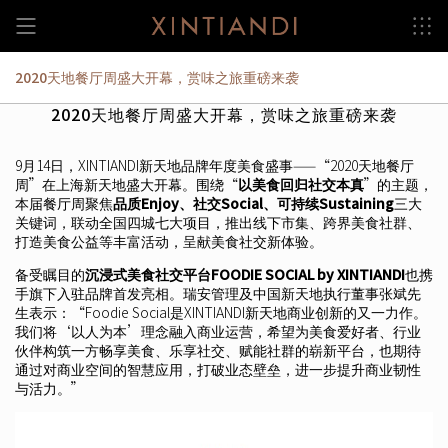
Skip
to
content
2020天地餐厅周盛大开幕，赏味之旅重磅来袭
2020天地餐厅周盛大开幕，赏味之旅重磅来袭
9月14日，XINTIANDI新天地品牌年度美食盛事——“2020天地餐厅
周”在上海新天地盛大开幕。围绕“
以美食回归社交本真
”的主题，
本届餐厅周聚焦
品质Enjoy、社交Social、可持续Sustaining
三大
关键词，联动全国四城七大项目，推出线下市集、跨界美食社群、
打造美食公益等丰富活动，呈献美食社交新体验。
备受瞩目的
沉浸式美食社交平台FOODIE SOCIAL by XINTIANDI
也携
手旗下入驻品牌首发亮相。瑞安管理及中国新天地执行董事张斌先
生表示：“Foodie Social是XINTIANDI新天地商业创新的又一力作。
我们将‘以人为本’理念融入商业运营，希望为美食爱好者、行业
伙伴构筑一方畅享美食、乐享社交、赋能社群的崭新平台，也期待
通过对商业空间的智慧应用，打破业态壁垒，进一步提升商业韧性
与活力。”