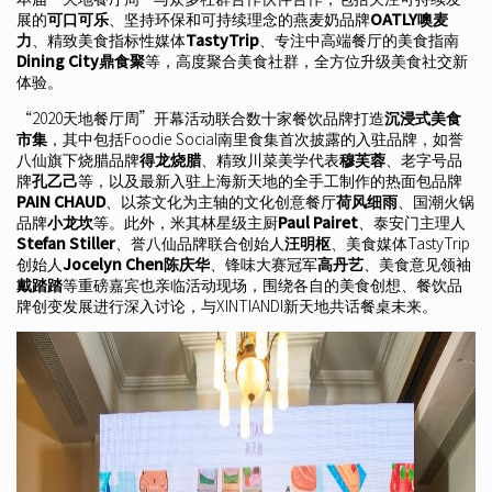
展的
可口可乐
、坚持环保和可持续理念的燕麦奶品牌
OATLY噢麦
力
、精致美食指标性媒体
TastyTrip
、专注中高端餐厅的美食指南
Dining City鼎食聚
等，高度聚合美食社群，全方位升级美食社交新
体验。
“2020天地餐厅周”开幕活动联合数十家餐饮品牌打造
沉浸式美食
市集
，其中包括Foodie Social南里食集首次披露的入驻品牌，如誉
八仙旗下烧腊品牌
得龙烧腊
、精致川菜美学代表
穆芙蓉
、老字号品
牌
孔乙己
等，以及最新入驻上海新天地的全手工制作的热面包品牌
PAIN CHAUD
、以茶文化为主轴的文化创意餐厅
荷风细雨
、国潮火锅
品牌
小龙坎
等。此外，米其林星级主厨
Paul Pairet
、泰安门主理人
Stefan Stiller
、誉八仙品牌联合创始人
汪明枢
、美食媒体TastyTrip
创始人
Jocelyn Chen陈庆华
、锋味大赛冠军
高丹艺
、美食意见领袖
戴踏踏
等重磅嘉宾也亲临活动现场，围绕各自的美食创想、餐饮品
牌创变发展进行深入讨论，与XINTIANDI新天地共话餐桌未来。