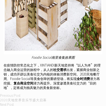
Foodie Social南里食集效果图
在疫情防控常态化之下，XINTIANDI新天地坚持将“以人为本”的理
念融入商业运营的旅程中，从人的
社交需求
出发，紧握商业创新之
钥，成功开辟以美食社交为内核的体验消费新空间。2020天地餐厅
周、Foodie Social等美食创举的重磅登场，将实现
全时消费
潜力再
挖掘、
复合商业空间
潜力再提升。深度渗透美食社交力的“目的
地”，定将成为独具魅力的美食新坐标。
Post
Previous
Previous Post
post:
2020天地世界音乐节盛大启幕
navigation
Next
Next Post