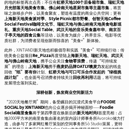
的地的标签再次点亮：不仅有
虹桥天地100个后备箱市集、瑞虹天地
月光部落天地美食市集、佛山岭南天地星厨市集等主题市集
，将赏
味之旅移步户外，以美食聚友，塑造有温度的商业公共空间；更有
上海新天地美食派对季、Style Picnic都市野餐、创智天地Coffee
Social Festival咖啡文化节、瑞虹天地与佛山岭南天地美食电影巡
礼、重庆天地Social Table、武汉天地的音乐美食嘉年华、南京百
子亭天地的酉食云集
等活动，以美食为媒介，跨界音乐、电影等优
质社群，为消费者呈现创新而惊喜的“美食+”新体验。
此外，XINTIANDI新天地也积极倡导和实践“美食+”可持续行动：传
统美食公益项目
Re_Pizza
再度登陆
上海新天地、瑞虹天地、武汉天
地与佛山岭南天地
，携手公众关注
食物零浪费
，传递“可持续发
展”的理念；
上海新天地
携手
燕麦奶品牌OATLY噢麦力
发起的纸盒
回收
“纸”要有你
计划、
虹桥天地与可口可乐合作发起的“绿植挑
战计划”
，也全面号召消费者持续关注
回收再利用
话题，将可持续
发展理念落到实处。
深耕创新，焕发商业空间新活力
“2020天地餐厅周”期间，备受瞩目的沉浸式美食平台
FOODIE
SOCIAL by XINTIANDI
也向公众逐步揭开神秘面纱——
Foodie
Social南里食集
将于第四季度在焕新后的
新天地时尚I
首度亮相：占
地3000平方米的南里食集由著名的室内设计师事务所Avoroko倾力打
造，由参与了多家网红餐厅策划的空间事务所Sò Studio策展，更特