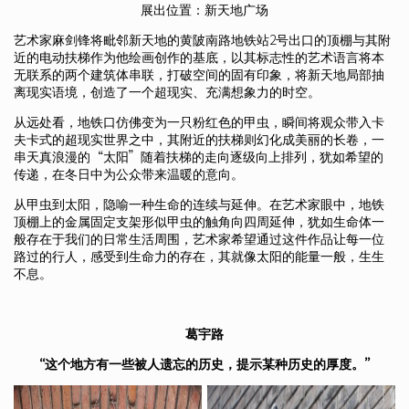
展出位置：新天地广场
艺术家麻剑锋将毗邻新天地的黄陂南路地铁站2号出口的顶棚与其附
近的电动扶梯作为他绘画创作的基底，以其标志性的艺术语言将本
无联系的两个建筑体串联，打破空间的固有印象，将新天地局部抽
离现实语境，创造了一个超现实、充满想象力的时空。
从远处看，地铁口仿佛变为一只粉红色的甲虫，瞬间将观众带入卡
夫卡式的超现实世界之中，其附近的扶梯则幻化成美丽的长卷，一
串天真浪漫的“太阳”随着扶梯的走向逐级向上排列，犹如希望的
传递，在冬日中为公众带来温暖的意向。
从甲虫到太阳，隐喻一种生命的连续与延伸。在艺术家眼中，地铁
顶棚上的金属固定支架形似甲虫的触角向四周延伸，犹如生命体一
般存在于我们的日常生活周围，艺术家希望通过这件作品让每一位
路过的行人，感受到生命力的存在，其就像太阳的能量一般，生生
不息。
葛宇路
“这个地方有一些被人遗忘的历史，提示某种历史的厚度。”