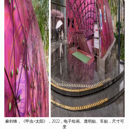
麻剑锋，《甲虫=太阳》，2022，电子绘画、透明贴、车贴，尺寸可
变