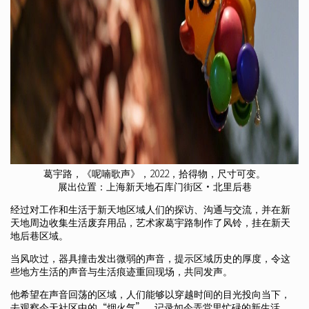
葛宇路，《呢喃歌声》，2022，拾得物，尺寸可变。
展出位置：上海新天地石库门街区·北里后巷
经过对工作和生活于新天地区域人们的探访、沟通与交流，并在新
天地周边收集生活废弃用品，艺术家葛宇路制作了风铃，挂在新天
地后巷区域。
当风吹过，器具撞击发出微弱的声音，提示区域历史的厚度，令这
些地方生活的声音与生活痕迹重回现场，共同发声。
他希望在声音回荡的区域，人们能够以穿越时间的目光投向当下，
去观察今天社区中的“烟火气”，记录如今弄堂里忙碌的新生活。