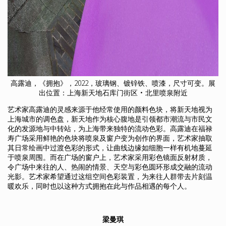
高露迪，《拥抱》，2022，玻璃钢、镀锌铁、喷漆，尺寸可变。展
出位置：上海新天地石库门街区·北里喷泉附近
艺术家高露迪的灵感来源于他经常使用的颜料色块，将新天地视为
上海城市的调色盘，新天地作为核心腹地是引领都市潮流与市民文
化的发源地与中转站，为上海带来独特的流动色彩。高露迪在福禄
寿广场采用鲜艳的色块将喷泉及窗户变为创作的界面，艺术家抽取
其日常绘画中过渡色彩的形式，让曲线边缘如细胞一样有机地蔓延
于喷泉周围。而在广场的窗户上，艺术家采用彩色镜面反射材质，
令广场中来往的人、热闹的情景、天空与彩色圆环形成交融的流动
光影。艺术家希望通过这组空间色彩装置，为来往人群带去片刻温
暖欢乐，同时也以这种方式拥抱在此与作品相遇的每个人。
梁曼琪