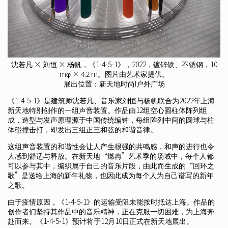
沈若凡 × 刘恒 × 杨帆，《1-4-5-1》，2022，镀锌铁、不锈钢，10
mφ × 4.2 m。图片由艺术家提供。
展出位置：新天地时尚I户外广场
《1-4-5-1》是建筑师沈若凡、音乐家刘恒与杨帆联合为2022年上海
新天地特别创作的一组声音装置。作品由12组空心圆柱体阵列组
成，造型与发声原理源于中国传统编钟，每组阵列中间的圆球与柱
体碰撞击打，即发出三组正三和弦的和谐音律。
这组声音装置的和谐性会让人产生很强的共鸣感，和声的进行也令
人感到舒适与释放。在新天地“燃冉”艺术季的场域中，每个人都
可以参与其中，编织属于自己的音乐片段，由此而生成的“回环之
歌”是送给上海的新年礼物，也因此成为每个人为自己谱写的新年
之歌。
由于疫情原因，《1-4-5-1》的运输受阻未能按时抵达上海。作品的
创作者们坚持其作品中的音乐精神，正在克服一切困难，为上海奔
赴而来。《1-4-5-1》预计将于12月10日正式在新天地展出。