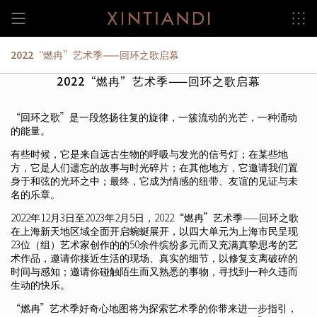
Skip
to
content
2022“燃冉”艺术季——回环之歌启幕
2022“燃冉”艺术季——回环之歌启幕
“回环之歌”是一段悠扬往复的旋律，一簇流动的光芒，一种涌动
的能量。
有些时候，它是来自远古生物的呼吸与发光的信号灯；在某些地
方，它是人们遗忘的故事与时光碎片；在其他地方，它邀请我们置
身于和弦的光环之中；最终，它成为情感的纽带、友谊的见证与未
名的乐章。
2022年12月3日至2023年2月5日，2022“燃冉”艺术季——回环之歌
在上海新天地区域全面开启蜿蜒展开，以四大单元为上海市民呈现
23位（组）艺术家创作的的50余件缤纷多元而又充满真挚思考的艺
术作品，邀请你接近生活的现场、真实的细节，以修复支离破碎的
时间与感知；邀请你碰触陌生而又熟悉的事物，寻找到一种久违而
生动的快乐。
“燃冉”艺术季好奇心地图将为探索艺术季的你带来进一步指引，