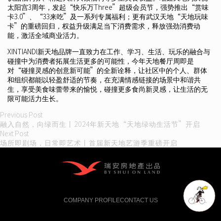
太阳宫3周年，发起“快乐万Three”超级会员节，强势推出“赏味
卡3.0”、“33来吃”及一系列专属福利；更有武汉天地“天地玩味
卡”的重磅回归，权益升级满足当下消费需求，释放强劲消费动
能，激活全域商业活力。
XINTIANDI新天地品牌一直致力在工作、学习、生活、玩乐的融合与
碰撞中为消费者拓展生活更多的可能性，今年天地餐厅周即是
对“碰撞灵感的创意新可能”的全新诠释，让社区中的个人、群体
和组织都能以轻盈舒适的节奏，在充满情感链接的场景中和谐共
生，享受美食味蕾带来的愉悦，碰撞更多食尚新灵感，让生活的无
限可能活力生长。
Post
Previous
Previous Post
post:
融入自然，向绿而生丨2024年新天地“天地绿动生活节”开启
navigation
Next
Next Post
post:
场所即剧场，日常即艺术丨首届新天地艺游季重磅开启
COMPANY PROFILE
CONTACT US