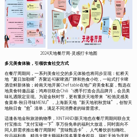
2024天地餐厅周-灵感打卡地图
多元美食体验，引领饮食社交方式
在餐厅周期间，一系列美食社交的多元体验也将同步呈现：虹桥天
地“夏日加勒啤”齐聚近40家啤酒厂牌和热食小吃，一站式打卡啤
酒尝鲜新体验；岭南天地开展Chef table在地广府美食私宴，甄选在
地美食特邀品鉴；鸿寿坊联合Chili‘s携手打造会员品牌月，会员美
味礼遇限定呈现。为迎金秋时节，更有重庆天地带来“松弛灵感美
食菜单-秋日寻味MENU”，上海新天地“新天地初秋赏味”，创智天
地秋日食“愈”清单，满足不同消费者的味蕾需求。
适逢各地金秋旅游购物季，XINTIANDI新天地也在餐厅周期间联合支
付宝推出“支付宝碰一下”享万份免单的福利大放送，同时面向不
同人群需求推出餐厅周限时“赏味甄选卡”、人气餐饮折扣嗨吃、
饮品福利券、精选大牌大额福利等多重美食权益。瑞虹天地为庆祝