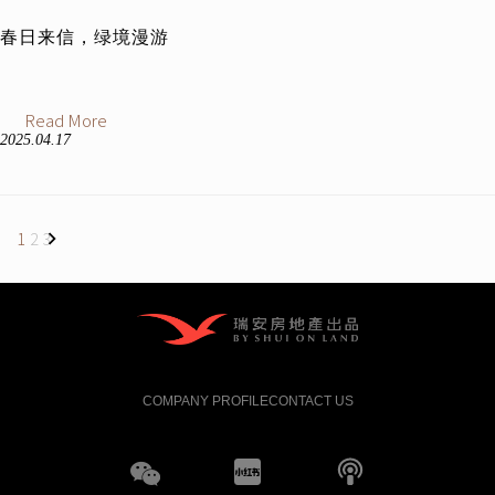
春日来信，绿境漫游
Read More
2025.04.17
Posts
1
2
3
pagination
COMPANY PROFILE
CONTACT US